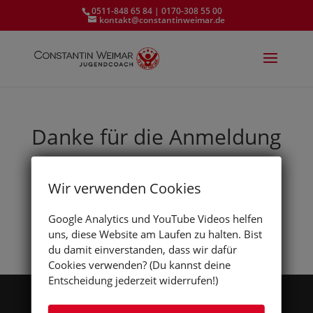
0511-848 65 84 | 0170-308 55 00
kontakt@constantinweimar.de
Danke für die Anmeldung
Vielen Dank für die Anmeldung.
Wir verwenden Cookies
Sie erhalten automatisch eine Bestätigung per
Google Analytics und YouTube Videos helfen
e-Mail – und anschließend gesondert weitere
uns, diese Website am Laufen zu halten. Bist
Informationen.
du damit einverstanden, dass wir dafür
Cookies verwenden? (Du kannst deine
Entscheidung jederzeit widerrufen!)
Alle Videos, News und Events: