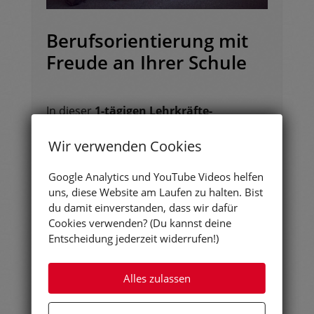
Berufsorientierung mit
Freude an Ihrer Schule
In dieser
1-tägigen Lehrkräfte-
Fortbildung
vermittele ich innovative
Wir verwenden Cookies
Methoden zur Berufsorientierung
, die ich
jährlich mit über 1.000 Schüler*innen
Google Analytics und YouTube Videos helfen
durchführe. Die einzelnen Module
uns, diese Website am Laufen zu halten. Bist
können flexibel in den Unterricht
du damit einverstanden, dass wir dafür
Cookies verwenden? (Du kannst deine
und
Schulalltag integriert werden.
Entscheidung jederzeit widerrufen!)
Sie suchen nach frischen Ideen, wie
Berufsorientierung an Ihrer Schule mit
Alles zulassen
Freude und Begeisterung durchgeführt
werden kann?