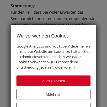
Stornierung:
Für den Fall, dass Sie wider Erwarten das
Seminar nicht antreten können, empfehlen wir
Ihnen eine Reiserücktrittsversicherung für
dieses Seminar abzuschließen.
Beispielsweise
Wir verwenden Cookies
bietet dies die ERGO kostengünstig an:
https://www.ergo-
Google Analytics und YouTube Videos helfen
reiseversicherung.de/de/reiseversicherungen/r
uns, diese Website am Laufen zu halten. Bist
du damit einverstanden, dass wir dafür
eiseruecktrittsversicherung
Cookies verwenden? (Du kannst deine
Entscheidung jederzeit widerrufen!)
Es gibt jedoch sicherlich noch andere Anbieter.
Sie wollen Jugendliche sinnvoll bei der
Alles zulassen
Berufsfindung unterstützen?
Ablehnen
Bei Rückfragen freuen wir uns auf Ihren Anruf
unter
0511-848 65 84
oder Ihre E-Mail an